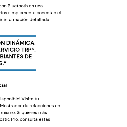
 con Bluetooth en una
rios simplemente conectan el
ir información detallada
N DINÁMICA,
RVICIO TRP®.
BIANTES DE
S.”
cial
isponible! Visita tu
o Mostrador de refacciones en
y mismo. Si quieres más
stic Pro, consulta estas