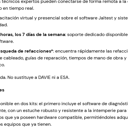
os técnicos expertos pueden conectarse de forma remota a la 
co en tiempo real.
acitación virtual y presencial sobre el software Jaltest y si
dad.
 horas, los 7 días de la semana
: soporte dedicado disponible
ftware.
úsqueda de refacciones*
: encuentra rápidamente las refacci
de cableado, guías de reparación, tiempos de mano de obra y
co.
 No sustituye a DAVIE ni a ESA.
es
onible en dos kits: el primero incluye el software de diagnóst
te, con un estuche robusto y resistente a la intemperie para
os que ya poseen hardware compatible, permitiéndoles adqui
os equipos que ya tienen.